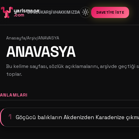
yarismaca
light_mode
GÜNLÜK
ARŞIV
HAKKIMIZDA
DAVETIYE İSTE
.com
Anasayfa
/
Arşiv
/
ANAVASYA
ANAVASYA
Bu kelime sayfası, sözlük açıklamalarını, arşivde geçtiği s
toplar.
ANLAMLARI
1
Göçücü balıkların Akdenizden Karadenize çıkm