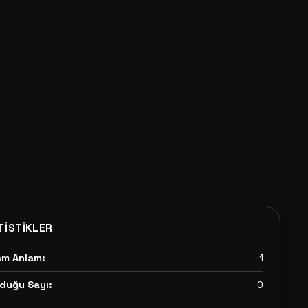
TISTIKLER
am Anlam:
1
duğu Sayı:
0