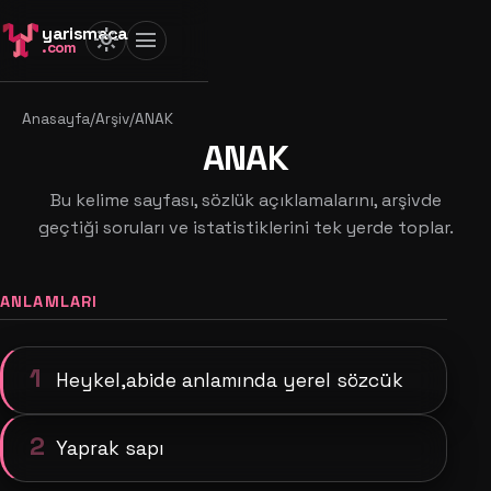
yarismaca
light_mode
menu
.com
Anasayfa
/
Arşiv
/
ANAK
ANAK
Bu kelime sayfası, sözlük açıklamalarını, arşivde
geçtiği soruları ve istatistiklerini tek yerde toplar.
ANLAMLARI
1
Heykel,abide anlamında yerel sözcük
2
Yaprak sapı