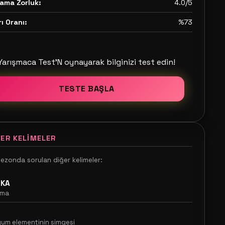
ama Zorluk:
4.0/5
ı Oranı:
%73
Yarışmaca Test'N oynayarak bilginizi test edin!
TESTE BAŞLA
ER KELIMELER
sezonda sorulan diğer kelimeler:
UKA
tma
yum elementinin simgesi