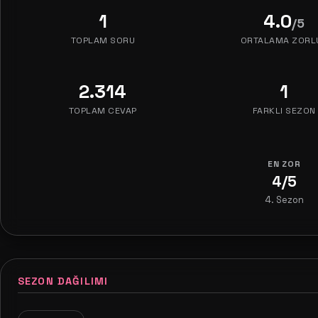
1
4.0
/5
TOPLAM SORU
ORTALAMA ZORL
2.314
1
TOPLAM CEVAP
FARKLI SEZON
EN ZOR
4/5
4. Sezon
SEZON DAĞILIMI