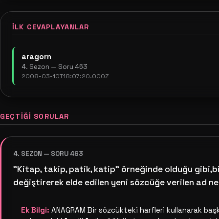
İLK CEVAPLAYANLAR
aragorn
4. Sezon — Soru 463
2008-03-10T18:07:20.000Z
GEÇTIĞI SORULAR
4. SEZON — SORU 463
"Kitap, takip, patik, katip" örneğinde olduğu gibi,bi
değiştirerek elde edilen yeni sözcüğe verilen ad ne
Ek Bilgi:
ANAGRAM Bir sözcükteki harfleri kullanarak baş