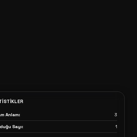
TISTIKLER
am Anlam:
3
duğu Sayı:
1