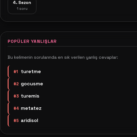
4. Sezon
1 soru
POPÜLER YANLIŞLAR
Bu kelimenin sorularında en sık verilen yanlış cevaplar:
turetme
#1
gocusme
#2
turemis
#3
metatez
#4
aridisol
#5