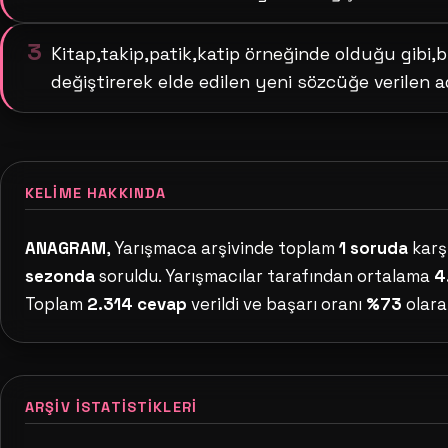
3
Kitap,takip,patik,katip örneğinde olduğu gibi,bi
değiştirerek elde edilen yeni sözcüğe verilen a
KELIME HAKKINDA
ANAGRAM
, Yarışmaca arşivinde toplam
1 soruda
karşı
sezonda
soruldu. Yarışmacılar tarafından ortalama
4
Toplam
2.314 cevap
verildi ve başarı oranı
%73
olara
ARŞIV İSTATISTIKLERI