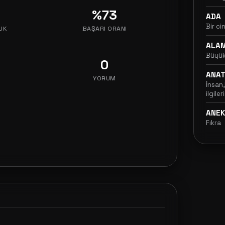
%73
ADA
Bir ci
UK
BAŞARI ORANI
ALA
Büyük 
0
ANA
YORUM
İnsan,
ilgile
ANE
Fıkra