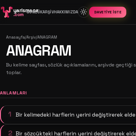
yarismaca
light_mode
GÜNLÜK
ARŞIV
HAKKIMIZDA
DAVETIYE İSTE
.com
Anasayfa
/
Arşiv
/
ANAGRAM
ANAGRAM
Bu kelime sayfası, sözlük açıklamalarını, arşivde geçtiği s
toplar.
ANLAMLARI
1
Bir kelimedeki harflerin yerini değiştirerek elde
2
Bir sözcükteki harflerin yerini değiştirerek el