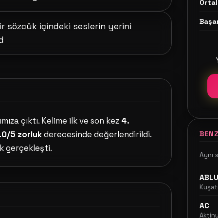
Ortal
Başar
r sözcük içindeki seslerin yerini
d
mıza çıktı. Kelime ilk ve son kez
4.
.0/5 zorluk
derecesinde değerlendirildi.
BENZ
k gerçekleşti.
Aynı 
ABL
Kuşa
AC
Aktin