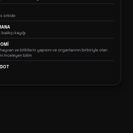
ns orkide
MANA
balıkçı kayığı
TOMİ
hayvan ve bitkilerin yapısını ve organlarının birbiriyle olan
rini inceleyen bilim
KDOT