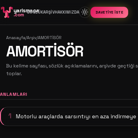
yarismaca
light_mode
GÜNLÜK
ARŞIV
HAKKIMIZDA
DAVETIYE İSTE
.com
Anasayfa
/
Arşiv
/
AMORTİSÖR
AMORTİSÖR
Bu kelime sayfası, sözlük açıklamalarını, arşivde geçtiği s
toplar.
ANLAMLARI
1
Motorlu araçlarda sarsıntıyı en aza indirmey