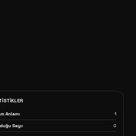
TISTIKLER
am Anlam:
1
duğu Sayı:
0