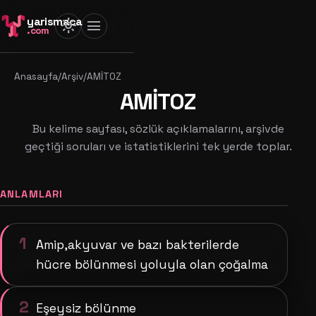
yarismaca
light_mode
menu
.com
Anasayfa
/
Arşiv
/
AMİTOZ
AMİTOZ
Bu kelime sayfası, sözlük açıklamalarını, arşivde
geçtiği soruları ve istatistiklerini tek yerde toplar.
ANLAMLARI
1
Amip,akyuvar ve bazı bakterilerde
hücre bölünmesi yoluyla olan çoğalma
2
Eşeysiz bölünme