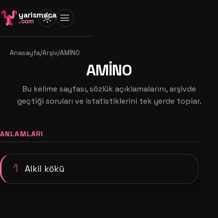
yarismaca
light_mode
menu
.com
Anasayfa
/
Arşiv
/
AMİNO
AMİNO
Bu kelime sayfası, sözlük açıklamalarını, arşivde
geçtiği soruları ve istatistiklerini tek yerde toplar.
ANLAMLARI
1
Alkil kökü