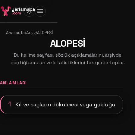
yarismaca
light_mode
menu
.com
Anasayfa
/
Arşiv
/
ALOPESİ
ALOPESİ
Bu kelime sayfası, sözlük açıklamalarını, arşivde
geçtiği soruları ve istatistiklerini tek yerde toplar.
ANLAMLARI
1
Kıl ve saçların dökülmesi veya yokluğu