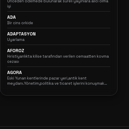
Önceden ödemede bulunarak süreli yayınlara alıcı olma
işi
ADA
Bir cins orkide
ADAPTASYON
Uyarlama
AFOROZ
Hıristiyanlıkta kilise tarafından verilen cemaatten kovma
cezası
AGORA
Eski Yunan kentlerinde pazar yeri,antik kent
meydanı.Yönetim,politika ve ticaret işlerini konuşmak
için halkın toplandığı alan