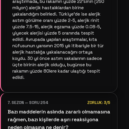
araştırmada, bu rakamın yüzde 22'sinin (250
milyon) alerjik hastalıklardan birine
yakalandığını belirledi. Türkiye'de ise alerjik
astım görülme oranı yüzde 2-5, alerjik rinit
yüzde 7.5-15, alerjik egzama yüzde 0.08-5,
yiyecek alerjisi yüzde 5 oranında tespit
edildi. Avrupada yapılan araştırmalar, kıta
nüfusunun yarısının 2015 yılı itibariyle bir tür
alerjik hastalığa yakalanacağını ortaya
koydu. 30 yıl önce astım vakalarının sadece
üçte birinin alerjik olduğu, bugünse bu
rakamın yüzde 80lere kadar ulaştığı tespit
edildi.
7. SEZON — SORU 254
ZORLUK: 3/5
Bazı maddelerin aslında zararlı olmamasına
rağmen, bazı kişilerde aşırı reaksiyona
neden olmasına ne denir?