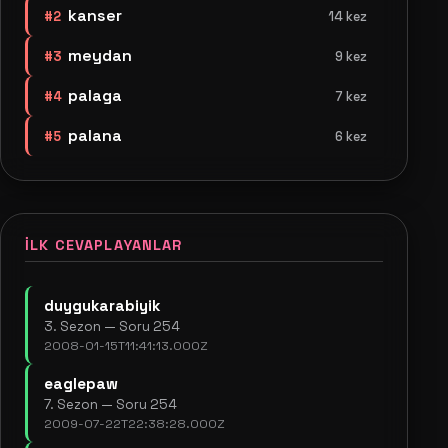
kanser
#2
14 kez
meydan
#3
9 kez
palaga
#4
7 kez
palana
#5
6 kez
İLK CEVAPLAYANLAR
duygukarabiyik
3. Sezon — Soru 254
2008-01-15T11:41:13.000Z
eaglepaw
7. Sezon — Soru 254
2009-07-22T22:38:28.000Z