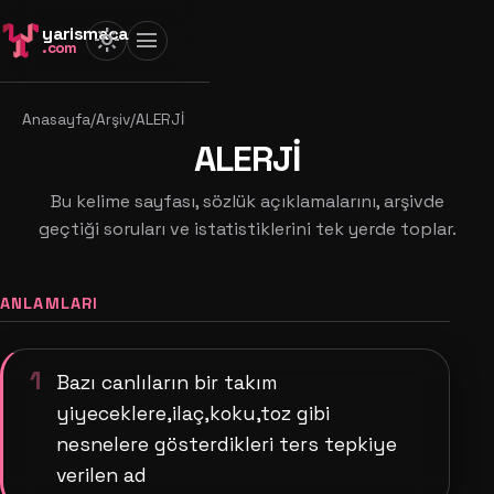
yarismaca
light_mode
menu
.com
Anasayfa
/
Arşiv
/
ALERJİ
ALERJİ
Bu kelime sayfası, sözlük açıklamalarını, arşivde
geçtiği soruları ve istatistiklerini tek yerde toplar.
ANLAMLARI
1
Bazı canlıların bir takım
yiyeceklere,ilaç,koku,toz gibi
nesnelere gösterdikleri ters tepkiye
verilen ad