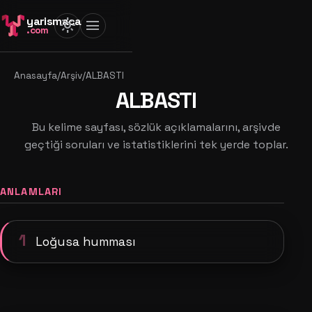
yarismaca
light_mode
menu
.com
Anasayfa
/
Arşiv
/
ALBASTI
ALBASTI
Bu kelime sayfası, sözlük açıklamalarını, arşivde
geçtiği soruları ve istatistiklerini tek yerde toplar.
ANLAMLARI
1
Loğusa humması