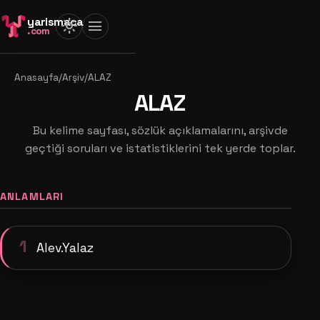
yarismaca
light_mode
menu
.com
Anasayfa
/
Arşiv
/
ALAZ
ALAZ
Bu kelime sayfası, sözlük açıklamalarını, arşivde
geçtiği soruları ve istatistiklerini tek yerde toplar.
ANLAMLARI
1
Alev.Yalaz