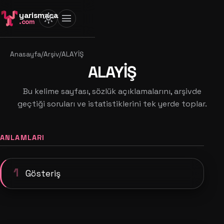
yarismaca
light_mode
menu
.com
Anasayfa
/
Arşiv
/
ALAYİŞ
ALAYİŞ
Bu kelime sayfası, sözlük açıklamalarını, arşivde
geçtiği soruları ve istatistiklerini tek yerde toplar.
ANLAMLARI
1
Gösteriş