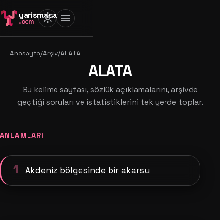
yarismaca
light_mode
menu
.com
Anasayfa
/
Arşiv
/
ALATA
ALATA
Bu kelime sayfası, sözlük açıklamalarını, arşivde
geçtiği soruları ve istatistiklerini tek yerde toplar.
ANLAMLARI
1
Akdeniz bölgesinde bir akarsu