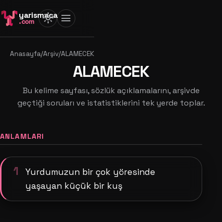
yarismaca
light_mode
menu
.com
Anasayfa
/
Arşiv
/
ALAMECEK
ALAMECEK
Bu kelime sayfası, sözlük açıklamalarını, arşivde
geçtiği soruları ve istatistiklerini tek yerde toplar.
ANLAMLARI
1
Yurdumuzun bir çok yöresinde
yaşayan küçük bir kuş