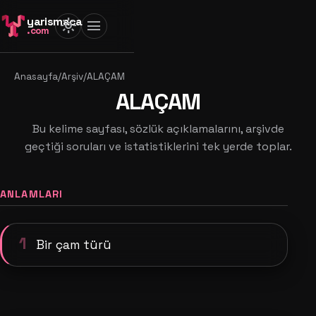
yarismaca
light_mode
menu
.com
Anasayfa
/
Arşiv
/
ALAÇAM
ALAÇAM
Bu kelime sayfası, sözlük açıklamalarını, arşivde
geçtiği soruları ve istatistiklerini tek yerde toplar.
ANLAMLARI
1
Bir çam türü