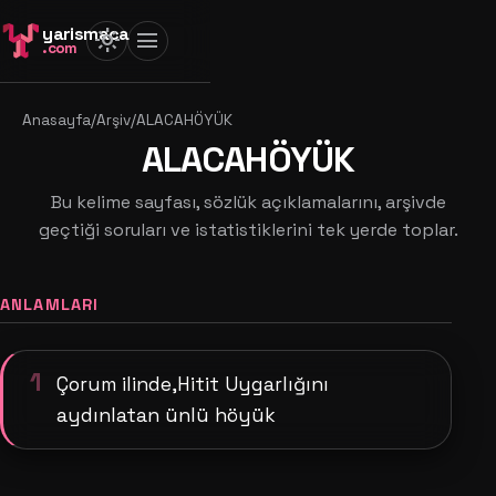
yarismaca
light_mode
menu
.com
Anasayfa
/
Arşiv
/
ALACAHÖYÜK
ALACAHÖYÜK
Bu kelime sayfası, sözlük açıklamalarını, arşivde
geçtiği soruları ve istatistiklerini tek yerde toplar.
ANLAMLARI
1
Çorum ilinde,Hitit Uygarlığını
aydınlatan ünlü höyük