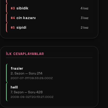
sibidik
#3
4 kez
cin kazanı
#4
3 kez
sipidi
#5
2 kez
İLK CEVAPLAYANLAR
frasier
2. Sezon — Soru 214
2007-07-31T09:33:29.000Z
helll
7. Sezon — Soru 428
2009-09-02T20:13:27.000Z