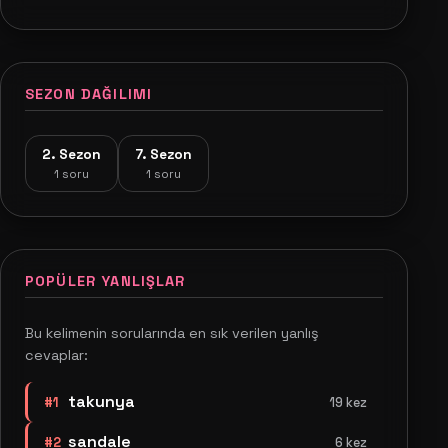
SEZON DAĞILIMI
2. Sezon
7. Sezon
1 soru
1 soru
POPÜLER YANLIŞLAR
Bu kelimenin sorularında en sık verilen yanlış
cevaplar:
takunya
#1
19 kez
sandale
#2
6 kez