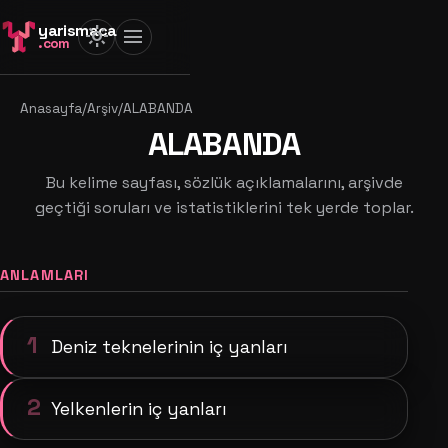
yarismaca
light_mode
menu
.com
Anasayfa
/
Arşiv
/
ALABANDA
ALABANDA
Bu kelime sayfası, sözlük açıklamalarını, arşivde
geçtiği soruları ve istatistiklerini tek yerde toplar.
ANLAMLARI
1
Deniz teknelerinin iç yanları
2
Yelkenlerin iç yanları