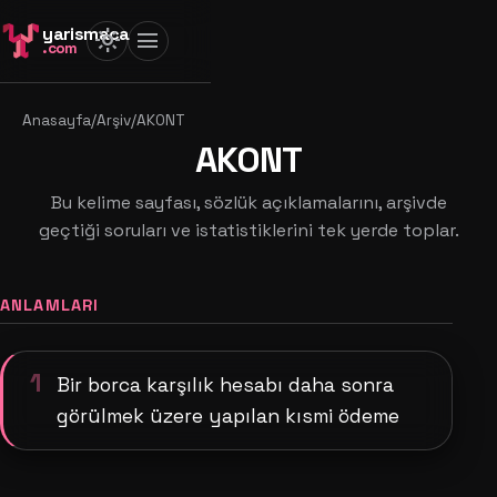
yarismaca
light_mode
menu
.com
Anasayfa
/
Arşiv
/
AKONT
AKONT
Bu kelime sayfası, sözlük açıklamalarını, arşivde
geçtiği soruları ve istatistiklerini tek yerde toplar.
ANLAMLARI
1
Bir borca karşılık hesabı daha sonra
görülmek üzere yapılan kısmi ödeme