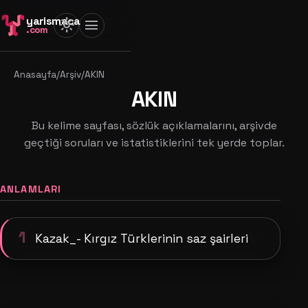
yarismaca
light_mode
menu
.com
Anasayfa
/
Arşiv
/
AKIN
AKIN
Bu kelime sayfası, sözlük açıklamalarını, arşivde
geçtiği soruları ve istatistiklerini tek yerde toplar.
ANLAMLARI
1
Kazak_- Kırgız Türklerinin saz şairleri