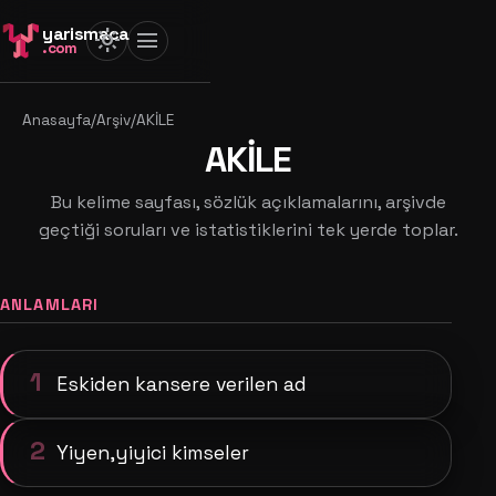
yarismaca
light_mode
menu
.com
Anasayfa
/
Arşiv
/
AKİLE
AKİLE
Bu kelime sayfası, sözlük açıklamalarını, arşivde
geçtiği soruları ve istatistiklerini tek yerde toplar.
ANLAMLARI
1
Eskiden kansere verilen ad
2
Yiyen,yiyici kimseler