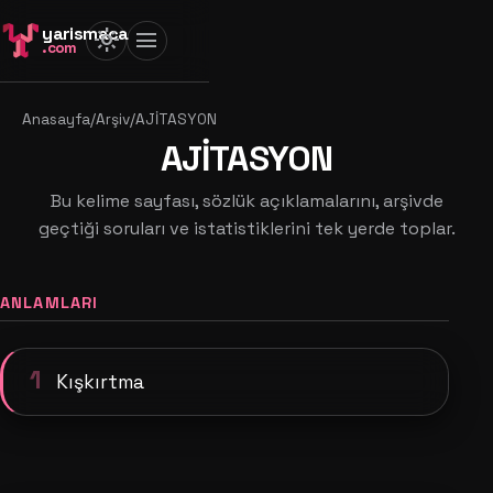
yarismaca
light_mode
menu
.com
Anasayfa
/
Arşiv
/
AJİTASYON
AJİTASYON
Bu kelime sayfası, sözlük açıklamalarını, arşivde
geçtiği soruları ve istatistiklerini tek yerde toplar.
ANLAMLARI
1
Kışkırtma