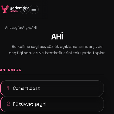
yarismaca
light_mode
menu
.com
Anasayfa
/
Arşiv
/
AHİ
AHİ
Bu kelime sayfası, sözlük açıklamalarını, arşivde
geçtiği soruları ve istatistiklerini tek yerde toplar.
ANLAMLARI
1
Cömert,dost
2
Fütüvvet şeyhi