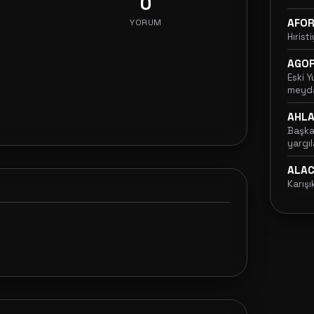
0
AFO
YORUM
Hırist
AGO
Eski Y
meydan
topla
AHL
Başka
yargı
ALA
Karışı