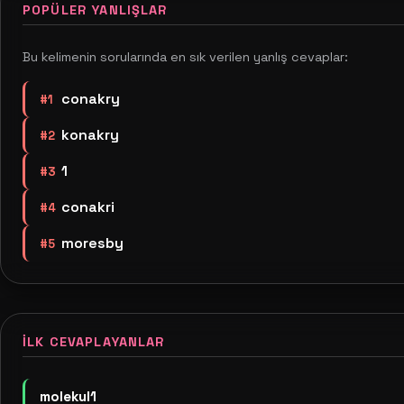
POPÜLER YANLIŞLAR
Bu kelimenin sorularında en sık verilen yanlış cevaplar:
conakry
#1
konakry
#2
1
#3
conakri
#4
moresby
#5
İLK CEVAPLAYANLAR
molekul1