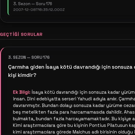
3. Sezon — Soru 176
2007-12-08T16:35:12.000Z
GEÇTIĞI SORULAR
3. SEZON — SORU 176
Çarmıha giden İsaya kötü davrandığı için sonsuz
kişi kimdir?
Ek Bilgi:
İsaya kötü dav­randığı için sonsuza kadar yürüme
insan. Dini edebiyatta serseri Yahudi adıyla a­nı­lır. Çarm
davranmıştır. Bundan dolayı sonsuza ka­dar yürüme cezas
beş metelikten fazla para har­camamasıda dahildir. Ahas
bulmakta, bun­dan fazla harcayamamaktadır. Bu kişiye a­dı­nı
Kimi araştırmacılara göre bu kişinin Pon­tius Pilatusun kap
kimi a­raş­tır­ma­cı­la­ra görede Malchus adlı birisinin olduğu 