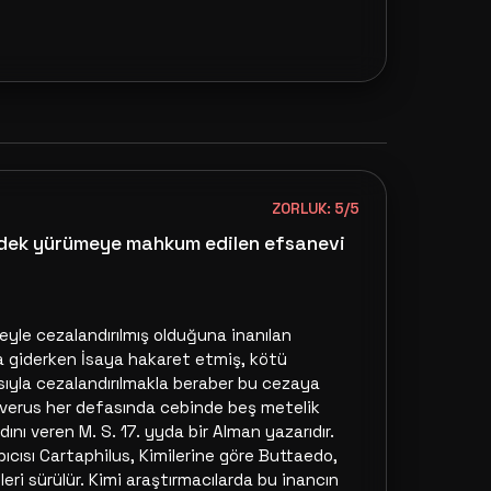
ZORLUK: 5/5
a dek yürümeye mahkum edilen efsanevi
yle ce­zalandırılmış olduğuna inanılan
ıha giderken İsaya hakaret etmiş, kö­tü
ıyla cezalandırılmakla be­raber bu cezaya
verus her de­fa­sında cebinde beş metelik
 veren M. S. 17. yyda bir Alman ya­za­rı­dır.
ıcısı Cartaphilus, Ki­mi­lerine göre Buttaedo,
ileri sü­­rülür. Kimi araştırmacılarda bu inancın