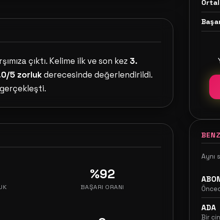
Ortal
Başar
şımıza çıktı. Kelime ilk ve son kez
3.
.0/5 zorluk
derecesinde değerlendirildi.
gerçekleşti.
BENZ
Aynı 
%92
ABO
UK
BAŞARI ORANI
Önced
ADA
Bir ci