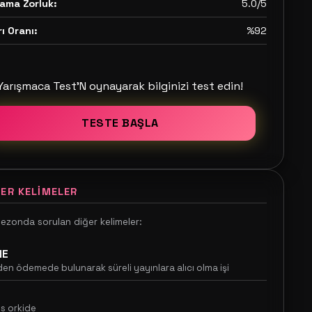
ama Zorluk:
5.0/5
ı Oranı:
%92
Yarışmaca Test'N oynayarak bilginizi test edin!
TESTE BAŞLA
ER KELIMELER
sezonda sorulan diğer kelimeler:
NE
en ödemede bulunarak süreli yayınlara alıcı olma işi
ns orkide