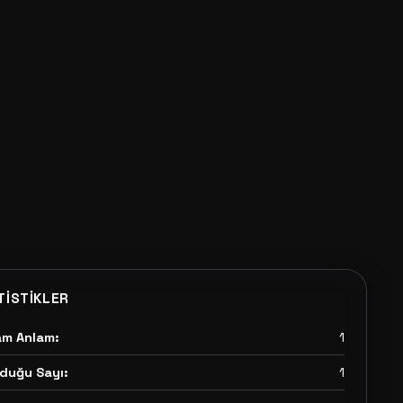
TISTIKLER
am Anlam:
1
duğu Sayı:
1