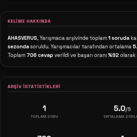
KELIME HAKKINDA
AHASVERUS
, Yarışmaca arşivinde toplam
1 soruda
kar
sezonda
soruldu. Yarışmacılar tarafından ortalama
5
Toplam
706 cevap
verildi ve başarı oranı
%92
olarak 
ARŞIV İSTATISTIKLERI
1
5.0
/5
TOPLAM SORU
ORTALAMA ZORL