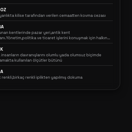
ROZ
iyanlıkta kilise tarafından verilen cemaatten kovma cezası
RA
unan kentlerinde pazar yeri,antik kent
ı.Yönetim,politika ve ticaret işlerini konuşmak için halkın
ndığı alan
AK
 insanların davranışlarını olumlu yada olumsuz biçimde
lamakta kullanılan ölçütler bütünü
CA
k renkli,birkaç renkli iplikten yapılmış dokuma