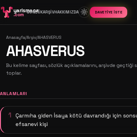
yarismaca
light_mode
GÜNLÜK
ARŞIV
HAKKIMIZDA
DAVETIYE İSTE
.com
Anasayfa
/
Arşiv
/
AHASVERUS
AHASVERUS
Bu kelime sayfası, sözlük açıklamalarını, arşivde geçtiği s
toplar.
ANLAMLARI
1
Çarmıha giden İsaya kötü davrandığı için so
efsanevi kişi