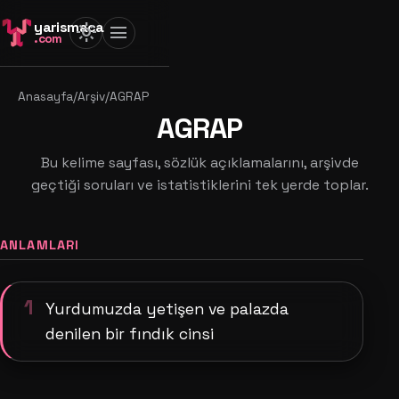
yarismaca
light_mode
menu
.com
Anasayfa
/
Arşiv
/
AGRAP
AGRAP
Bu kelime sayfası, sözlük açıklamalarını, arşivde
geçtiği soruları ve istatistiklerini tek yerde toplar.
ANLAMLARI
1
Yurdumuzda yetişen ve palazda
denilen bir fındık cinsi