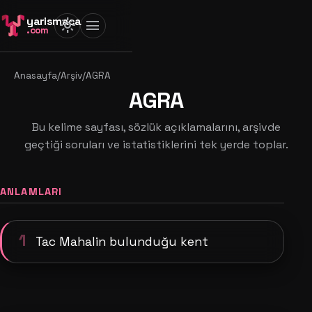
yarismaca
light_mode
menu
.com
Anasayfa
/
Arşiv
/
AGRA
AGRA
Bu kelime sayfası, sözlük açıklamalarını, arşivde
geçtiği soruları ve istatistiklerini tek yerde toplar.
ANLAMLARI
1
Tac Mahalin bulunduğu kent