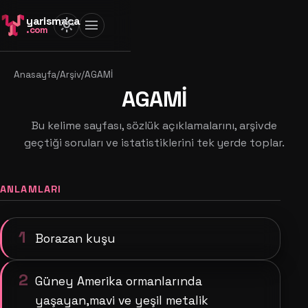
yarismaca
light_mode
menu
.com
Anasayfa
/
Arşiv
/
AGAMİ
AGAMİ
Bu kelime sayfası, sözlük açıklamalarını, arşivde
geçtiği soruları ve istatistiklerini tek yerde toplar.
ANLAMLARI
1
Borazan kuşu
2
Güney Amerika ormanlarında
yaşayan,mavi ve yeşil metalik