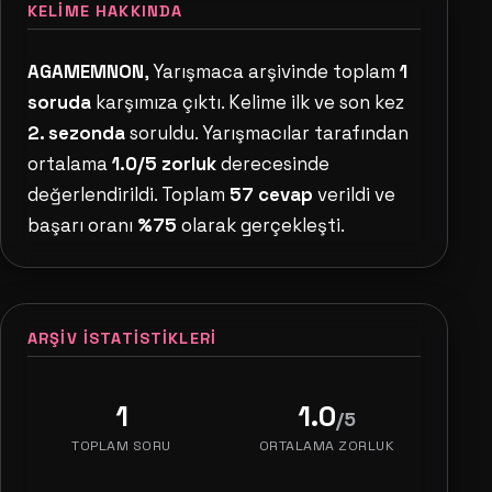
KELIME HAKKINDA
AGAMEMNON
, Yarışmaca arşivinde toplam
1
soruda
karşımıza çıktı. Kelime ilk ve son kez
2. sezonda
soruldu. Yarışmacılar tarafından
ortalama
1.0/5 zorluk
derecesinde
değerlendirildi. Toplam
57 cevap
verildi ve
başarı oranı
%75
olarak gerçekleşti.
ARŞIV İSTATISTIKLERI
1
1.0
/5
TOPLAM SORU
ORTALAMA ZORLUK