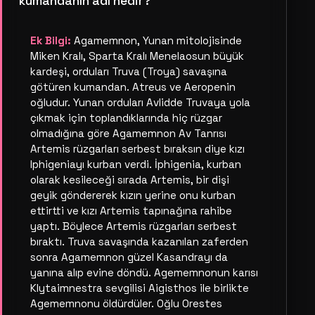
kumandanın adı nedir?
Ek Bilgi:
Agamemnon, Yunan mitolojisinde
Miken Kralı, Sparta Kralı Menelaosun büyük
kardeşi, orduları Truva (Troya) savaşına
götüren kumandan. Atreus ve Aeropenin
oğludur. Yunan orduları Avlidde Truvaya yola
çıkmak için toplandıklarında hiç rüzgar
olmadığına göre Agamemnon Av Tanrısı
Artemis rüzgarları serbest bıraksın diye kızı
Iphigeniayı kurban verdi. İphigenia, kurban
olarak kesileceği sırada Artemis, bir dişi
geyik göndererek kızın yerine onu kurban
ettirtti ve kızı Artemis tapınağına rahibe
yaptı. Böylece Artemis rüzgarları serbest
bıraktı. Truva savaşında kazanılan zaferden
sonra Agamemnon güzel Kasandrayı da
yanına alıp evine döndü. Agememnonun karısı
Klytaimnestra sevgilisi Aigisthos ile birlikte
Agememnonu öldürdüler. Oğlu Orestes