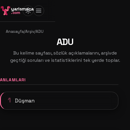
yarismaca
light_mode
menu
.com
Anasayfa
/
Arşiv
/
ADU
ADU
Bu kelime sayfası, sözlük açıklamalarını, arşivde
geçtiği soruları ve istatistiklerini tek yerde toplar.
ANLAMLARI
1
Düşman