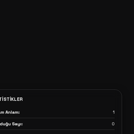
TISTIKLER
am Anlam:
1
duğu Sayı:
0