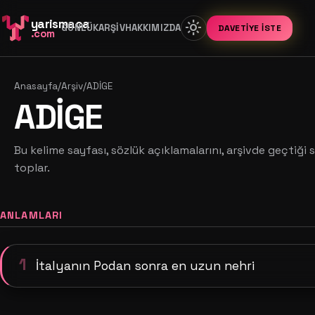
yarismaca
light_mode
GÜNLÜK
ARŞIV
HAKKIMIZDA
DAVETIYE İSTE
.com
Anasayfa
/
Arşiv
/
ADİGE
ADİGE
Bu kelime sayfası, sözlük açıklamalarını, arşivde geçtiği s
toplar.
ANLAMLARI
1
İtalyanın Podan sonra en uzun nehri