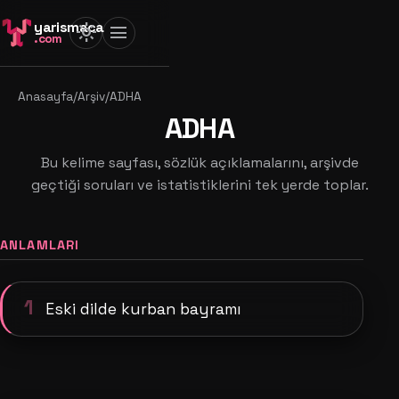
yarismaca
light_mode
menu
.com
Anasayfa
/
Arşiv
/
ADHA
ADHA
Bu kelime sayfası, sözlük açıklamalarını, arşivde
geçtiği soruları ve istatistiklerini tek yerde toplar.
ANLAMLARI
1
Eski dilde kurban bayramı