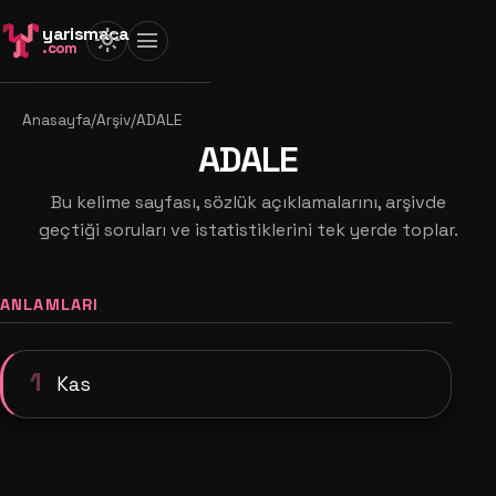
yarismaca
light_mode
menu
.com
Anasayfa
/
Arşiv
/
ADALE
ADALE
Bu kelime sayfası, sözlük açıklamalarını, arşivde
geçtiği soruları ve istatistiklerini tek yerde toplar.
ANLAMLARI
1
Kas