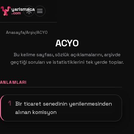
yarismaca
light_mode
menu
.com
Anasayfa
/
Arşiv
/
ACYO
ACYO
Bu kelime sayfası, sözlük açıklamalarını, arşivde
geçtiği soruları ve istatistiklerini tek yerde toplar.
ANLAMLARI
1
Bir ticaret senedinin yenilenmesinden
alınan komisyon