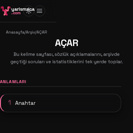
yarismaca
light_mode
menu
.com
Anasayfa
/
Arşiv
/
AÇAR
AÇAR
Bu kelime sayfası, sözlük açıklamalarını, arşivde
geçtiği soruları ve istatistiklerini tek yerde toplar.
ANLAMLARI
1
Anahtar